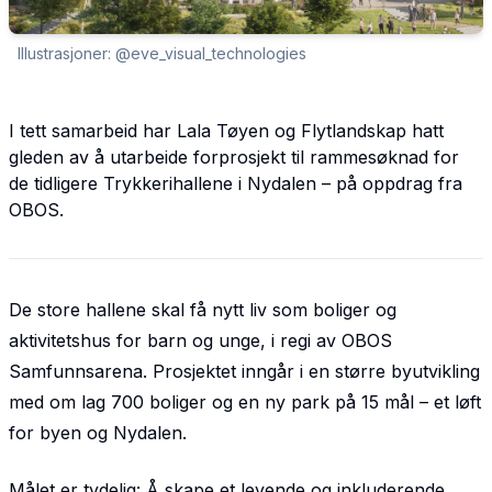
Illustrasjoner: @eve_visual_technologies
I tett samarbeid har Lala Tøyen og Flytlandskap hatt
gleden av å utarbeide forprosjekt til rammesøknad for
de tidligere Trykkerihallene i Nydalen – på oppdrag fra
OBOS.
De store hallene skal få nytt liv som boliger og
aktivitetshus for barn og unge, i regi av OBOS
Samfunnsarena. Prosjektet inngår i en større byutvikling
med om lag 700 boliger og en ny park på 15 mål – et løft
for byen og Nydalen.
Målet er tydelig: Å skape et levende og inkluderende