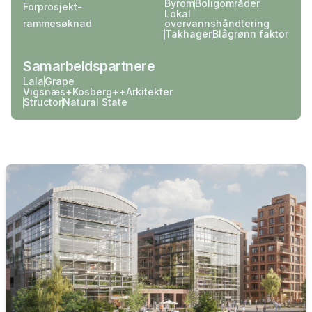
Byrom
Boligområder
Forprosjekt-
Lokal
rammesøknad
overvannshåndtering
Takhager
Blågrønn faktor
Samarbeidspartnere
Lala
Grape
Vigsnæs+Kosberg++Arkitekter
Structor
Natural State