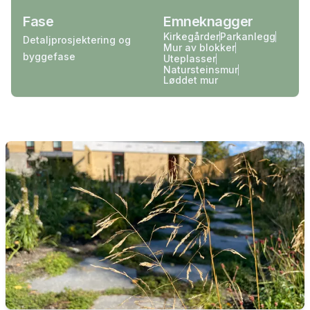
Fase
Emneknagger
Kirkegårder
Parkanlegg
Detaljprosjektering og
Mur av blokker
byggefase
Uteplasser
Natursteinsmur
Løddet mur